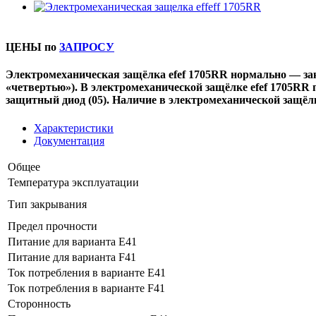
ЦЕНЫ по
ЗАПРОСУ
Электромеханическая защёлка efef 1705RR нормально — зак
«четвертью»). В электромеханической защёлке efef 1705R
защитный диод (05). Наличие в электромеханической защёл
Характеристики
Документация
Общее
Температура эксплуатации
Тип закрывания
Предел прочности
Питание для варианта Е41
Питание для варианта F41
Ток потребления в варианте E41
Ток потребления в варианте F41
Сторонность