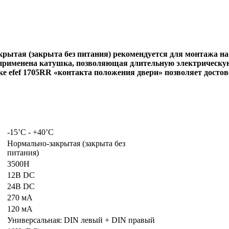
рытая (закрыта без питания) рекомендуется для монтажа на
R применена катушка, позволяющая длительную электрическу
ке efef 1705RR «контакта положения двери» позволяет досто
-15’C - +40’C
Нормально-закрытая (закрыта без
питания)
3500Н
12В DC
24В DC
270 мА
120 мА
Универсальная: DIN левый + DIN правый