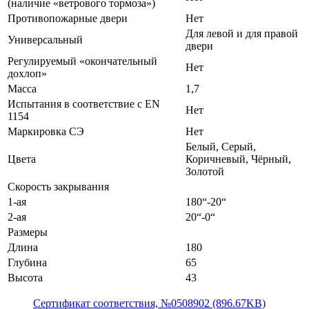
(наличие «ветрового тормоза»)
Противопожарные двери
Нет
Для левой и для правой
Универсальный
двери
Регулируемый «окончательный
Нет
дохлоп»
Масса
1,7
Испытания в соответствие с EN
Нет
1154
Маркировка СЭ
Нет
Белый, Серый,
Цвета
Коричневый, Чёрный,
Золотой
Скорость закрывания
1-ая
180“-20“
2-ая
20“-0“
Размеры
Длина
180
Глубина
65
Высота
43
Cертификат соответствия, №0508902 (896.67KB)