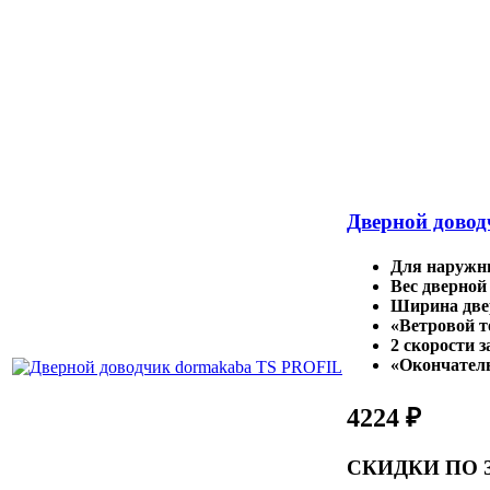
Дверной дово
Для наружны
Вес дверной
Ширина две
«Ветровой т
2 скорости 
«Окончател
4224 ₽
СКИДКИ ПО 